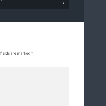
»
fields are marked
*