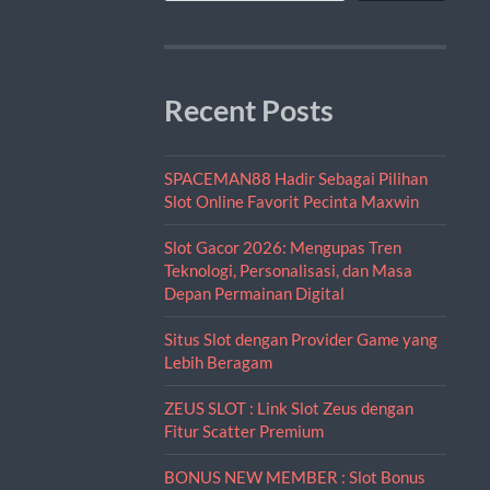
Recent Posts
SPACEMAN88 Hadir Sebagai Pilihan
Slot Online Favorit Pecinta Maxwin
Slot Gacor 2026: Mengupas Tren
Teknologi, Personalisasi, dan Masa
Depan Permainan Digital
Situs Slot dengan Provider Game yang
Lebih Beragam
ZEUS SLOT : Link Slot Zeus dengan
Fitur Scatter Premium
BONUS NEW MEMBER : Slot Bonus