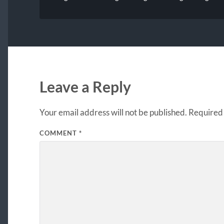
Leave a Reply
Your email address will not be published.
Required 
COMMENT
*