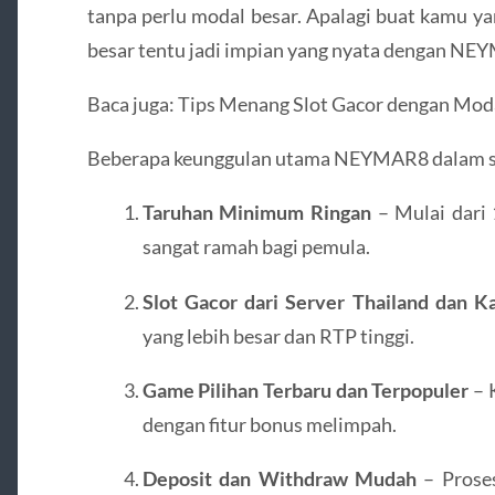
tanpa perlu modal besar. Apalagi buat kamu yan
besar tentu jadi impian yang nyata dengan NE
Baca juga: Tips Menang Slot Gacor dengan Mod
Beberapa keunggulan utama NEYMAR8 dalam slo
Taruhan Minimum Ringan
– Mulai dari 
sangat ramah bagi pemula.
Slot Gacor dari Server Thailand dan 
yang lebih besar dan RTP tinggi.
Game Pilihan Terbaru dan Terpopuler
– 
dengan fitur bonus melimpah.
Deposit dan Withdraw Mudah
– Proses