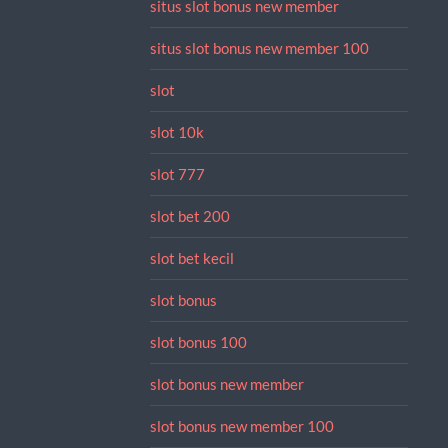
situs slot bonus new member
situs slot bonus new member 100
slot
slot 10k
slot 777
slot bet 200
slot bet kecil
slot bonus
slot bonus 100
slot bonus new member
slot bonus new member 100