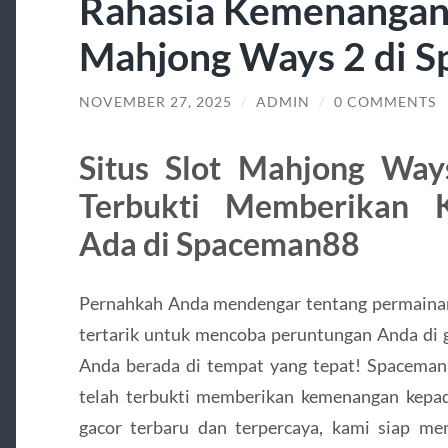
Rahasia Kemenangan
Mahjong Ways 2 di 
NOVEMBER 27, 2025
/
ADMIN
/
0 COMMENTS
Situs Slot Mahjong Way
Terbukti Memberikan 
Ada di Spaceman88
Pernahkah Anda mendengar tentang permain
tertarik untuk mencoba peruntungan Anda di g
Anda berada di tempat yang tepat! Spaceman8
telah terbukti memberikan kemenangan kepad
gacor terbaru dan terpercaya, kami siap m