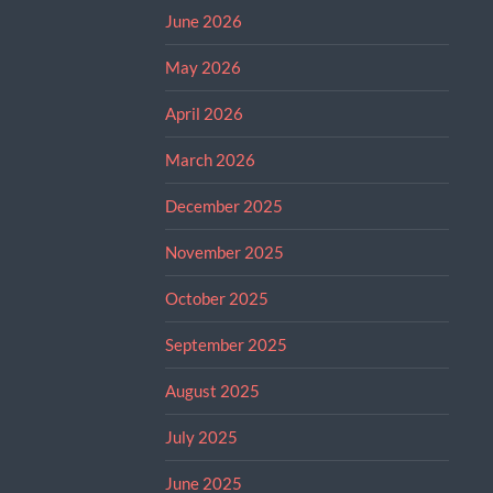
June 2026
May 2026
April 2026
March 2026
December 2025
November 2025
October 2025
September 2025
August 2025
July 2025
June 2025