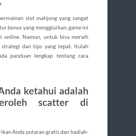
.
permainan slot mahjong yang sangat
fitur bonus yang menggiurkan, game ini
di online. Namun, untuk bisa meraih
trategi dan tips yang tepat. Itulah
da panduan lengkap tentang cara
.
Anda ketahui adalah
roleh scatter di
ikan Anda putaran gratis dan hadiah-