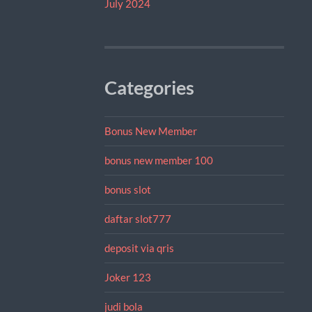
July 2024
Categories
Bonus New Member
bonus new member 100
bonus slot
daftar slot777
deposit via qris
Joker 123
judi bola