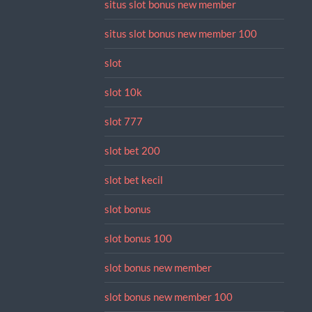
situs slot bonus new member
situs slot bonus new member 100
slot
slot 10k
slot 777
slot bet 200
slot bet kecil
slot bonus
slot bonus 100
slot bonus new member
slot bonus new member 100