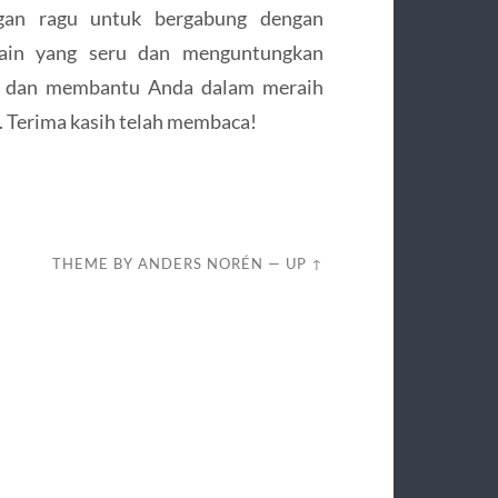
ngan ragu untuk bergabung dengan
ain yang seru dan menguntungkan
at dan membantu Anda dalam meraih
 Terima kasih telah membaca!
THEME BY
ANDERS NORÉN
—
UP ↑