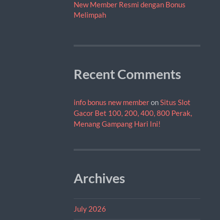
New Member Resmi dengan Bonus
Melimpah
Recent Comments
info bonus new member
on
Situs Slot
Gacor Bet 100, 200, 400, 800 Perak,
Menang Gampang Hari Ini!
Archives
July 2026