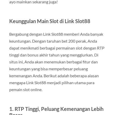
ayo mainkan sekarang juga!
Keunggulan Main Slot di Link Slot88
Bergabung dengan Link Slot88 memberi Anda banyak
keuntungan. Dengan taruhan bet 200 perak, Anda
dapat menikmati berbagai permainan slot dengan RTP
tinggi dan bonus akhir tahun yang menggiurkan. Di
situs ini, Anda akan menemukan berbagai fitur dan
keuntungan yang bisa memperbesar peluang
kemenangan Anda. Berikut adalah beberapa alasan
mengapa Link Slot88 menjadi pilihan utama para
pemain slot online.
1. RTP Tinggi, Peluang Kemenangan Lebih