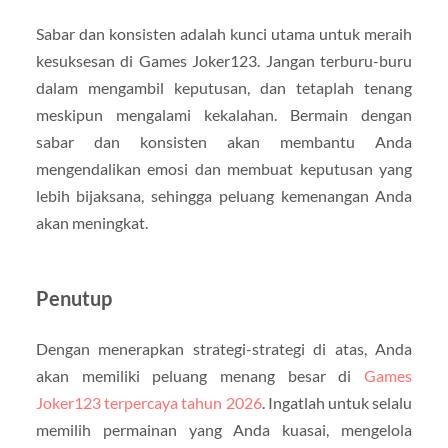
Sabar dan konsisten adalah kunci utama untuk meraih
kesuksesan di Games Joker123. Jangan terburu-buru
dalam mengambil keputusan, dan tetaplah tenang
meskipun mengalami kekalahan. Bermain dengan
sabar dan konsisten akan membantu Anda
mengendalikan emosi dan membuat keputusan yang
lebih bijaksana, sehingga peluang kemenangan Anda
akan meningkat.
Penutup
Dengan menerapkan strategi-strategi di atas, Anda
akan memiliki peluang menang besar di
Games
Joker123 terpercaya tahun 2026
. Ingatlah untuk selalu
memilih permainan yang Anda kuasai, mengelola