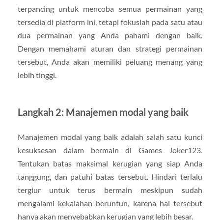
terpancing untuk mencoba semua permainan yang
tersedia di platform ini, tetapi fokuslah pada satu atau
dua permainan yang Anda pahami dengan baik.
Dengan memahami aturan dan strategi permainan
tersebut, Anda akan memiliki peluang menang yang
lebih tinggi.
Langkah 2: Manajemen modal yang baik
Manajemen modal yang baik adalah salah satu kunci
kesuksesan dalam bermain di Games Joker123.
Tentukan batas maksimal kerugian yang siap Anda
tanggung, dan patuhi batas tersebut. Hindari terlalu
tergiur untuk terus bermain meskipun sudah
mengalami kekalahan beruntun, karena hal tersebut
hanya akan menyebabkan kerugian yang lebih besar.