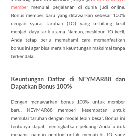
member
memulai perjalanan di dunia judi online.
Bonus member baru yang ditawarkan sebesar 100%
dengan syarat taruhan (TO) yang terbilang kecil
menjadi daya tarik utama. Namun, meskipun TO kecil,
Anda tetap perlu memahami cara memanfaatkan
bonus ini agar bisa meraih keuntungan maksimal tanpa
terkendala.
Keuntungan Daftar di NEYMAR88 dan
Dapatkan Bonus 100%
Dengan menawarkan bonus 100% untuk member
baru, NEYMAR88 memberi kesempatan untuk
memulai taruhan dengan modal lebih besar. Bonus ini
tentunya dapat meningkatkan peluang Anda untuk
menang, namun penting untuk mematuhi TO yang