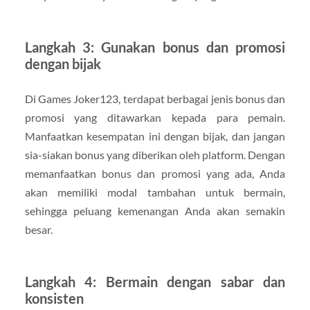
Langkah 3: Gunakan bonus dan promosi
dengan bijak
Di Games Joker123, terdapat berbagai jenis bonus dan
promosi yang ditawarkan kepada para pemain.
Manfaatkan kesempatan ini dengan bijak, dan jangan
sia-siakan bonus yang diberikan oleh platform. Dengan
memanfaatkan bonus dan promosi yang ada, Anda
akan memiliki modal tambahan untuk bermain,
sehingga peluang kemenangan Anda akan semakin
besar.
Langkah 4: Bermain dengan sabar dan
konsisten