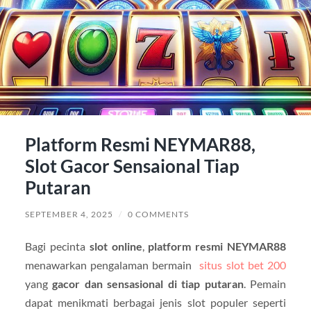
Platform Resmi NEYMAR88,
Slot Gacor Sensaional Tiap
Putaran
SEPTEMBER 4, 2025
/
0 COMMENTS
Bagi pecinta
slot online
,
platform resmi NEYMAR88
menawarkan pengalaman bermain
situs slot bet 200
yang
gacor dan sensasional di tiap putaran
. Pemain
dapat menikmati berbagai jenis slot populer seperti