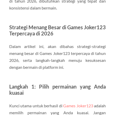
di tahun 2026, dibutuhkan strategi yang tepat dan
konsistensi dalam bermain.
Strategi Menang Besar di Games Joker123
Terpercaya di 2026
Dalam artikel ini, akan dibahas strategi-strategi
menang besar di Games Joker123 terpercaya di tahun
2026, serta langkah-langkah menuju kesuksesan
dengan bermain di platform ini.
Langkah 1: Pilih permainan yang Anda
kuasai
Kunci utama untuk berhasil di
Games Joker123
adalah
memilih permainan yang Anda kuasai. Jangan