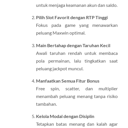
untuk menjaga keamanan akun dan saldo.
Pilih Slot Favorit dengan RTP Tinggi
Fokus pada game yang menawarkan
peluang Maxwin optimal.
Main Bertahap dengan Taruhan Kecil
Awali taruhan rendah untuk membaca
pola permainan, lalu tingkatkan saat
peluang jackpot muncul.
Manfaatkan Semua Fitur Bonus
Free spin, scatter, dan multiplier
menambah peluang menang tanpa risiko
tambahan.
Kelola Modal dengan Disiplin
Tetapkan batas menang dan kalah agar