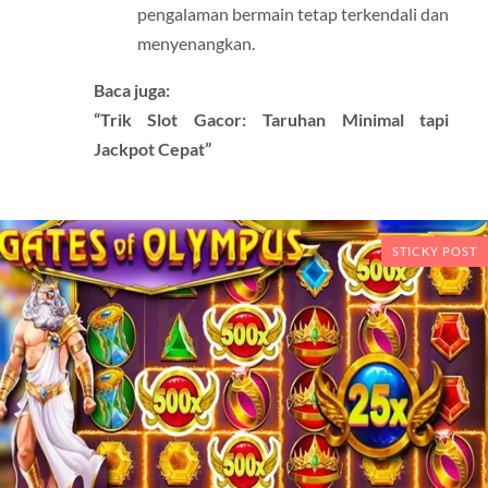
pengalaman bermain tetap terkendali dan
menyenangkan.
Baca juga:
“Trik Slot Gacor: Taruhan Minimal tapi
Jackpot Cepat”
STICKY POST