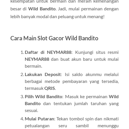
kesempatan untuk bermain dan meraih kemenangan
besar di
Wild Bandito
. Jadi, mulai permainan dengan
lebih banyak modal dan peluang untuk menang!
Cara Main Slot Gacor Wild Bandito
Daftar di NEYMAR88
: Kunjungi situs resmi
NEYMAR88
dan buat akun baru untuk mulai
bermain.
Lakukan Deposit
: Isi saldo akunmu melalui
berbagai metode pembayaran yang tersedia,
termasuk
QRIS
.
Pilih Wild Bandito
: Masuk ke permainan
Wild
Bandito
dan tentukan jumlah taruhan yang
sesuai.
Mulai Putaran
: Tekan tombol spin dan nikmati
petualangan seru sambil menunggu