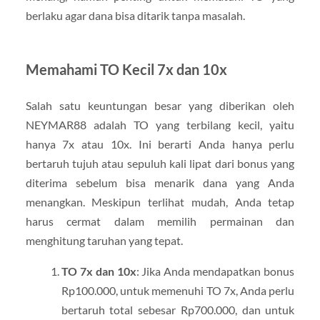
berlaku agar dana bisa ditarik tanpa masalah.
Memahami TO Kecil 7x dan 10x
Salah satu keuntungan besar yang diberikan oleh
NEYMAR88 adalah TO yang terbilang kecil, yaitu
hanya 7x atau 10x. Ini berarti Anda hanya perlu
bertaruh tujuh atau sepuluh kali lipat dari bonus yang
diterima sebelum bisa menarik dana yang Anda
menangkan. Meskipun terlihat mudah, Anda tetap
harus cermat dalam memilih permainan dan
menghitung taruhan yang tepat.
TO 7x dan 10x
: Jika Anda mendapatkan bonus
Rp100.000, untuk memenuhi TO 7x, Anda perlu
bertaruh total sebesar Rp700.000, dan untuk