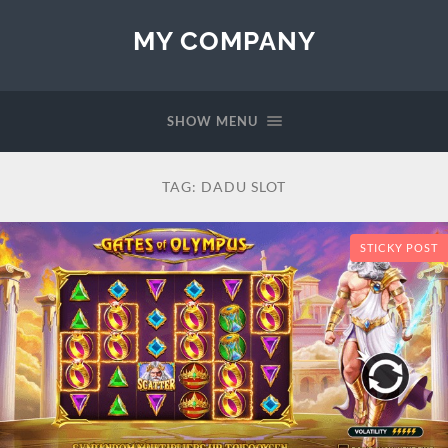
MY COMPANY
SHOW MENU
TAG:
DADU SLOT
STICKY POST