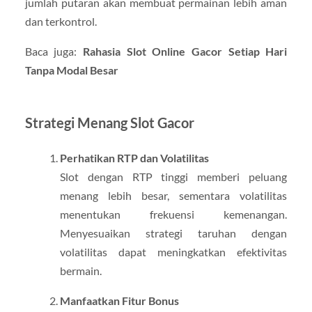
jumlah putaran akan membuat permainan lebih aman
dan terkontrol.
Baca juga:
Rahasia Slot Online Gacor Setiap Hari
Tanpa Modal Besar
Strategi Menang Slot Gacor
Perhatikan RTP dan Volatilitas
Slot dengan RTP tinggi memberi peluang
menang lebih besar, sementara volatilitas
menentukan frekuensi kemenangan.
Menyesuaikan strategi taruhan dengan
volatilitas dapat meningkatkan efektivitas
bermain.
Manfaatkan Fitur Bonus