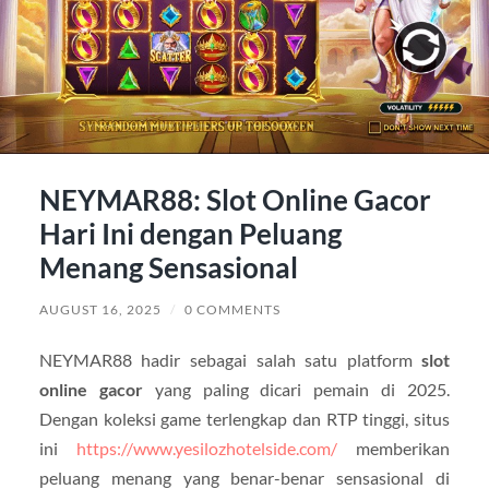
NEYMAR88: Slot Online Gacor
Hari Ini dengan Peluang
Menang Sensasional
AUGUST 16, 2025
/
0 COMMENTS
NEYMAR88 hadir sebagai salah satu platform
slot
online gacor
yang paling dicari pemain di 2025.
Dengan koleksi game terlengkap dan RTP tinggi, situs
ini
https://www.yesilozhotelside.com/
memberikan
peluang menang yang benar-benar sensasional di