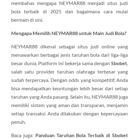
membahas mengapa NEYMAR88 menjadi situs judi
bola terbaik di 2025 dan bagaimana cara mulai
bermain di sini.
Mengapa Memilih NEYMAR88 untuk Main Judi Bola?
NEYMAR88 dikenal sebagai situs judi online yang
menawarkan berbagai jenis taruhan bola dari liga-liga
besar dunia. Platform ini bekerja sama dengan
Sbobet
,
salah satu provider taruhan olahraga terbesar yang
sudah terpercaya. Dengan odds yang kompetitif, Anda
bisa mendapatkan keuntungan lebih besar dari setiap
taruhan yang Anda pasang. Selain itu, NEYMAR88 juga
memiliki sistem yang aman dan transparan, menjamin
setiap transaksi Anda dilakukan dengan kepercayaan
penuh.
Baca juga:
Panduan Taruhan Bola Terbaik di Sbobet