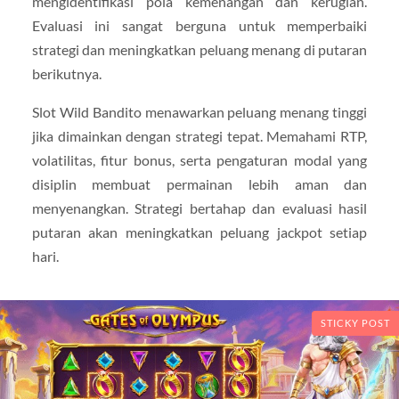
mengidentifikasi pola kemenangan dan kerugian.
Evaluasi ini sangat berguna untuk memperbaiki
strategi dan meningkatkan peluang menang di putaran
berikutnya.
Slot Wild Bandito menawarkan peluang menang tinggi
jika dimainkan dengan strategi tepat. Memahami RTP,
volatilitas, fitur bonus, serta pengaturan modal yang
disiplin membuat permainan lebih aman dan
menyenangkan. Strategi bertahap dan evaluasi hasil
putaran akan meningkatkan peluang jackpot setiap
hari.
STICKY POST