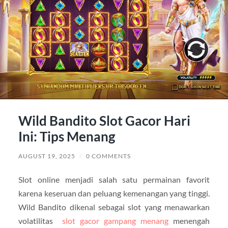
Wild Bandito Slot Gacor Hari
Ini: Tips Menang
AUGUST 19, 2025
/
0 COMMENTS
Slot online menjadi salah satu permainan favorit
karena keseruan dan peluang kemenangan yang tinggi.
Wild Bandito dikenal sebagai slot yang menawarkan
volatilitas
slot gacor gampang menang
menengah