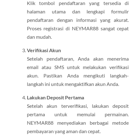
Klik tombol pendaftaran yang tersedia di
halaman utama dan lengkapi formulir
pendaftaran dengan informasi yang akurat.
Proses registrasi di NEYMAR88 sangat cepat
dan mudah.
Verifikasi Akun
Setelah pendaftaran, Anda akan menerima
email atau SMS untuk melakukan verifikasi
akun. Pastikan Anda mengikuti langkah-
langkah ini untuk mengaktifkan akun Anda.
Lakukan Deposit Pertama
Setelah akun terverifikasi, lakukan deposit
pertama untuk memulai permainan.
NEYMAR88 menyediakan berbagai metode
pembayaran yang aman dan cepat.