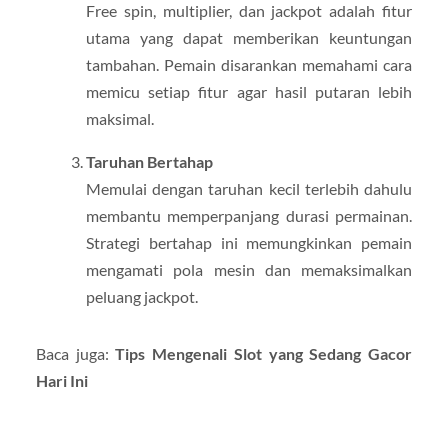
Free spin, multiplier, dan jackpot adalah fitur
utama yang dapat memberikan keuntungan
tambahan. Pemain disarankan memahami cara
memicu setiap fitur agar hasil putaran lebih
maksimal.
Taruhan Bertahap
Memulai dengan taruhan kecil terlebih dahulu
membantu memperpanjang durasi permainan.
Strategi bertahap ini memungkinkan pemain
mengamati pola mesin dan memaksimalkan
peluang jackpot.
Baca juga:
Tips Mengenali Slot yang Sedang Gacor
Hari Ini