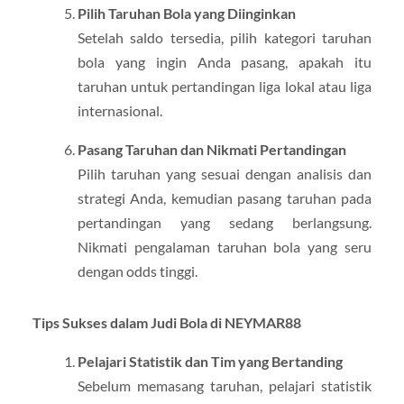
Pilih Taruhan Bola yang Diinginkan
Setelah saldo tersedia, pilih kategori taruhan
bola yang ingin Anda pasang, apakah itu
taruhan untuk pertandingan liga lokal atau liga
internasional.
Pasang Taruhan dan Nikmati Pertandingan
Pilih taruhan yang sesuai dengan analisis dan
strategi Anda, kemudian pasang taruhan pada
pertandingan yang sedang berlangsung.
Nikmati pengalaman taruhan bola yang seru
dengan odds tinggi.
Tips Sukses dalam Judi Bola di NEYMAR88
Pelajari Statistik dan Tim yang Bertanding
Sebelum memasang taruhan, pelajari statistik