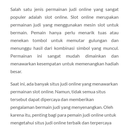
Salah satu jenis permainan judi online yang sangat
populer adalah slot online. Slot online merupakan
permainan judi yang menggunakan mesin slot untuk
bermain. Pemain hanya perlu menarik tuas atau
menekan tombol untuk memutar gulungan dan
menunggu hasil dari kombinasi simbol yang muncul.
Permainan ini sangat mudah dimainkan dan
menawarkan kesempatan untuk memenangkan hadiah
besar.
Saat ini, ada banyak situs judi online yang menawarkan
permainan slot online. Namun, tidak semua situs
tersebut dapat dipercaya dan memberikan
pengalaman bermain judi yang menyenangkan. Oleh
karena itu, penting bagi para pemain judi online untuk
mengetahui situs judi online terbaik dan terpercaya