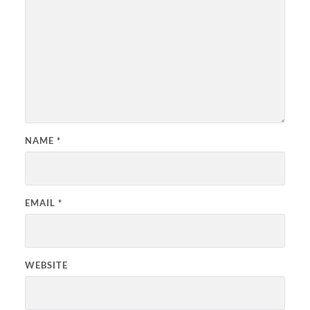
NAME
*
EMAIL
*
WEBSITE