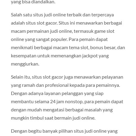
yang bisa diandalkan.
Salah satu situs judi online terbaik dan terpercaya
adalah situs slot gacor. Situs ini menawarkan berbagai
macam permainan judi online, termasuk game slot
online yang sangat populer. Para pemain dapat
menikmati berbagai macam tema slot, bonus besar, dan
kesempatan untuk memenangkan jackpot yang
menggiurkan.
Selain itu, situs slot gacor juga menawarkan pelayanan
yang ramah dan profesional kepada para pemainnya.
Dengan adanya layanan pelanggan yang siap
membantu selama 24 jam nonstop, para pemain dapat
dengan mudah mengatasi berbagai masalah yang
mungkin timbul saat bermain judi online.
Dengan begitu banyak pilihan situs judi online yang