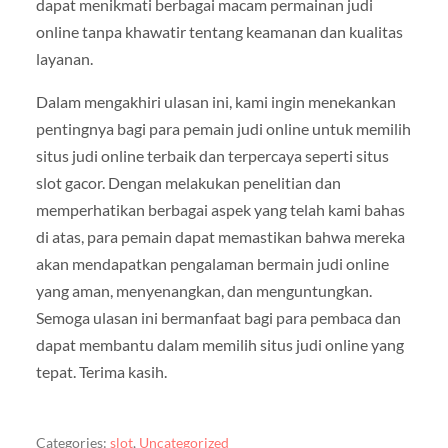
dapat menikmati berbagai macam permainan judi
online tanpa khawatir tentang keamanan dan kualitas
layanan.
Dalam mengakhiri ulasan ini, kami ingin menekankan
pentingnya bagi para pemain judi online untuk memilih
situs judi online terbaik dan terpercaya seperti situs
slot gacor. Dengan melakukan penelitian dan
memperhatikan berbagai aspek yang telah kami bahas
di atas, para pemain dapat memastikan bahwa mereka
akan mendapatkan pengalaman bermain judi online
yang aman, menyenangkan, dan menguntungkan.
Semoga ulasan ini bermanfaat bagi para pembaca dan
dapat membantu dalam memilih situs judi online yang
tepat. Terima kasih.
Categories:
slot
,
Uncategorized