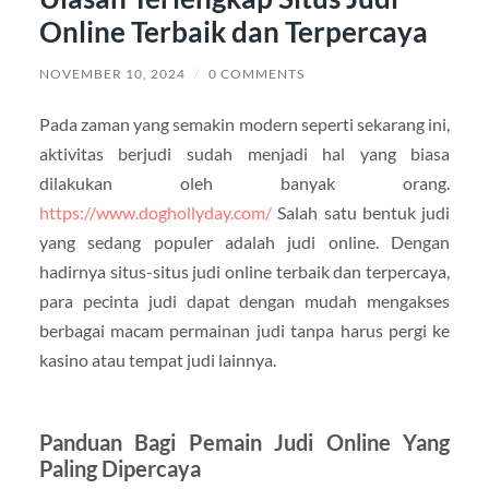
Online Terbaik dan Terpercaya
NOVEMBER 10, 2024
/
0 COMMENTS
Pada zaman yang semakin modern seperti sekarang ini,
aktivitas berjudi sudah menjadi hal yang biasa
dilakukan oleh banyak orang.
https://www.doghollyday.com/
Salah satu bentuk judi
yang sedang populer adalah judi online. Dengan
hadirnya situs-situs judi online terbaik dan terpercaya,
para pecinta judi dapat dengan mudah mengakses
berbagai macam permainan judi tanpa harus pergi ke
kasino atau tempat judi lainnya.
Panduan Bagi Pemain Judi Online Yang
Paling Dipercaya