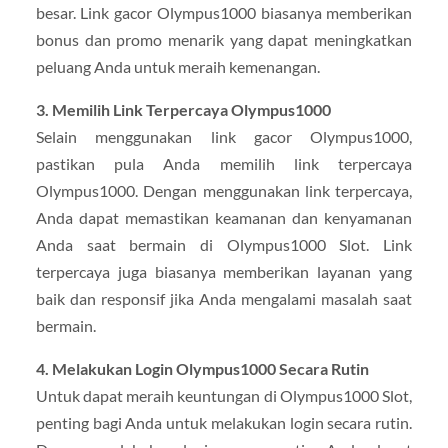
besar. Link gacor Olympus1000 biasanya memberikan
bonus dan promo menarik yang dapat meningkatkan
peluang Anda untuk meraih kemenangan.
3. Memilih Link Terpercaya Olympus1000
Selain menggunakan link gacor Olympus1000,
pastikan pula Anda memilih link terpercaya
Olympus1000. Dengan menggunakan link terpercaya,
Anda dapat memastikan keamanan dan kenyamanan
Anda saat bermain di Olympus1000 Slot. Link
terpercaya juga biasanya memberikan layanan yang
baik dan responsif jika Anda mengalami masalah saat
bermain.
4. Melakukan Login Olympus1000 Secara Rutin
Untuk dapat meraih keuntungan di Olympus1000 Slot,
penting bagi Anda untuk melakukan login secara rutin.