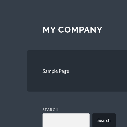
MY COMPANY
Sample Page
SEARCH
Search