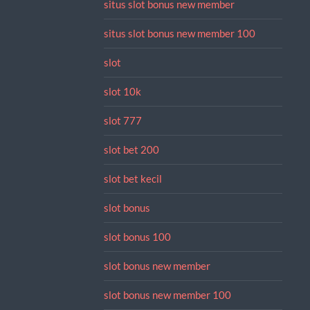
situs slot bonus new member
situs slot bonus new member 100
slot
slot 10k
slot 777
slot bet 200
slot bet kecil
slot bonus
slot bonus 100
slot bonus new member
slot bonus new member 100