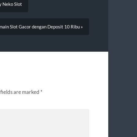
 Neko Slot
rmain Slot Gacor dengan Deposit 10 Ribu »
fields are marked
*