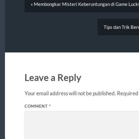
« Membongkar Misteri Keberuntungan di Game Lucky
Tips dan Trik Be
Leave a Reply
Your email address will not be published.
Required 
COMMENT
*