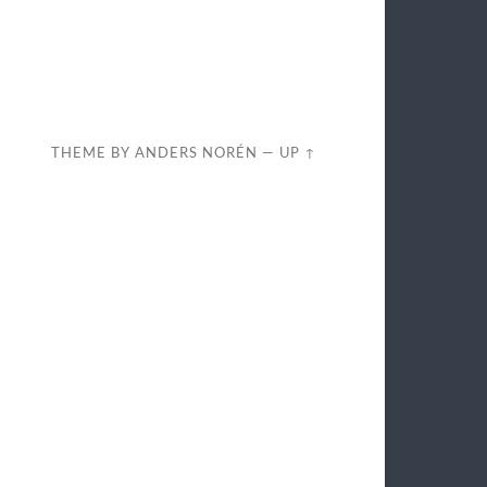
THEME BY
ANDERS NORÉN
—
UP ↑