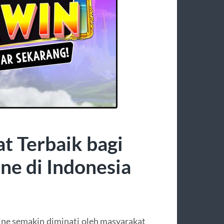
t Terbaik bagi
ne di Indonesia
ine semakin diminati oleh masyarakat