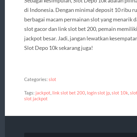
Sebagai kesimpulan, Slot Depo 10k adalah piliha
di Indonesia. Dengan minimal deposit 10 ribu r
berbagai macam permainan slot yang menarik 
slot gacor dan link slot bet 200, pemain memi
jackpot besar. Jadi, jangan lewatkan kesempata
Slot Depo 10k sekarang juga!
Categories:
slot
Tags:
jackpot
,
link slot bet 200
,
login slot jp
,
slot 10k
,
slo
slot jackpot