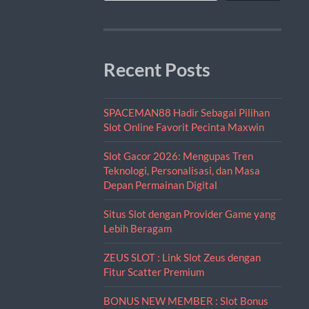
Recent Posts
SPACEMAN88 Hadir Sebagai Pilihan
Slot Online Favorit Pecinta Maxwin
Slot Gacor 2026: Mengupas Tren
Teknologi, Personalisasi, dan Masa
Depan Permainan Digital
Situs Slot dengan Provider Game yang
Lebih Beragam
ZEUS SLOT : Link Slot Zeus dengan
Fitur Scatter Premium
BONUS NEW MEMBER : Slot Bonus