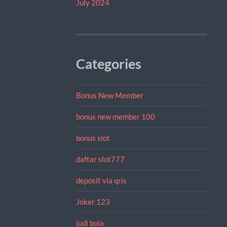
July 2024
Categories
Bonus New Member
bonus new member 100
bonus slot
daftar slot777
deposit via qris
Joker 123
judi bola