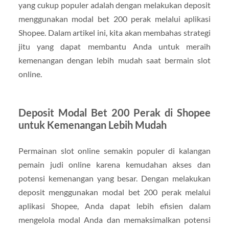
yang cukup populer adalah dengan melakukan deposit
menggunakan modal bet 200 perak melalui aplikasi
Shopee. Dalam artikel ini, kita akan membahas strategi
jitu yang dapat membantu Anda untuk meraih
kemenangan dengan lebih mudah saat bermain slot
online.
Deposit Modal Bet 200 Perak di Shopee
untuk Kemenangan Lebih Mudah
Permainan slot online semakin populer di kalangan
pemain judi online karena kemudahan akses dan
potensi kemenangan yang besar. Dengan melakukan
deposit menggunakan modal bet 200 perak melalui
aplikasi Shopee, Anda dapat lebih efisien dalam
mengelola modal Anda dan memaksimalkan potensi