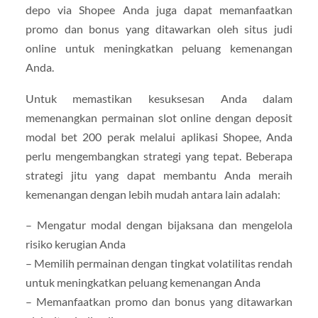
depo via Shopee Anda juga dapat memanfaatkan
promo dan bonus yang ditawarkan oleh situs judi
online untuk meningkatkan peluang kemenangan
Anda.
Untuk memastikan kesuksesan Anda dalam
memenangkan permainan slot online dengan deposit
modal bet 200 perak melalui aplikasi Shopee, Anda
perlu mengembangkan strategi yang tepat. Beberapa
strategi jitu yang dapat membantu Anda meraih
kemenangan dengan lebih mudah antara lain adalah:
– Mengatur modal dengan bijaksana dan mengelola
risiko kerugian Anda
– Memilih permainan dengan tingkat volatilitas rendah
untuk meningkatkan peluang kemenangan Anda
– Memanfaatkan promo dan bonus yang ditawarkan