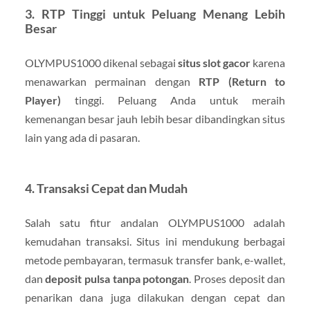
3. RTP Tinggi untuk Peluang Menang Lebih
Besar
OLYMPUS1000 dikenal sebagai
situs slot gacor
karena
menawarkan permainan dengan
RTP (Return to
Player)
tinggi. Peluang Anda untuk meraih
kemenangan besar jauh lebih besar dibandingkan situs
lain yang ada di pasaran.
4. Transaksi Cepat dan Mudah
Salah satu fitur andalan OLYMPUS1000 adalah
kemudahan transaksi. Situs ini mendukung berbagai
metode pembayaran, termasuk transfer bank, e-wallet,
dan
deposit pulsa tanpa potongan
. Proses deposit dan
penarikan dana juga dilakukan dengan cepat dan