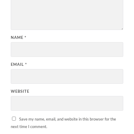
NAME
*
EMAIL
*
WEBSITE
Save my name, email, and website in this browser for the
next time I comment.