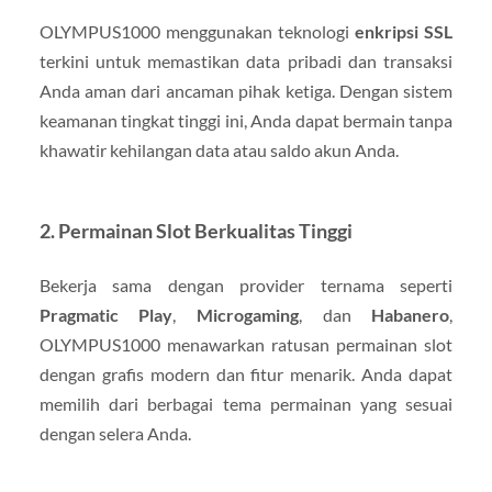
OLYMPUS1000 menggunakan teknologi
enkripsi SSL
terkini untuk memastikan data pribadi dan transaksi
Anda aman dari ancaman pihak ketiga. Dengan sistem
keamanan tingkat tinggi ini, Anda dapat bermain tanpa
khawatir kehilangan data atau saldo akun Anda.
2. Permainan Slot Berkualitas Tinggi
Bekerja sama dengan provider ternama seperti
Pragmatic Play
,
Microgaming
, dan
Habanero
,
OLYMPUS1000 menawarkan ratusan permainan slot
dengan grafis modern dan fitur menarik. Anda dapat
memilih dari berbagai tema permainan yang sesuai
dengan selera Anda.