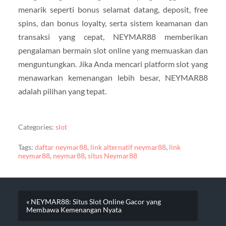
menarik seperti bonus selamat datang, deposit, free
spins, dan bonus loyalty, serta sistem keamanan dan
transaksi yang cepat, NEYMAR88 memberikan
pengalaman bermain slot online yang memuaskan dan
menguntungkan. Jika Anda mencari platform slot yang
menawarkan kemenangan lebih besar, NEYMAR88
adalah pilihan yang tepat.
Categories:
slot
Tags:
daftar neymar88
,
link alternatif neymar88
,
link
neymar88
,
neymar88
,
situs Neymar88
« NEYMAR88: Situs Slot Online Gacor yang
Membawa Kemenangan Nyata