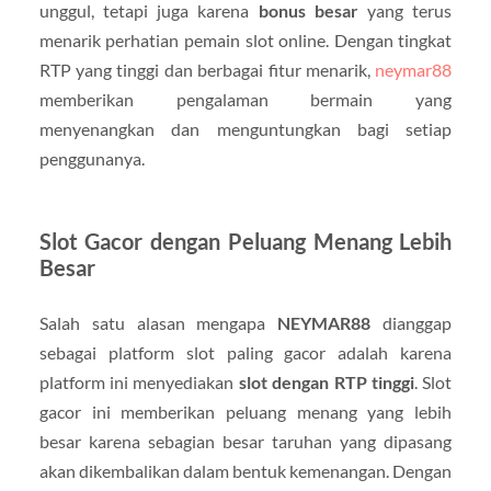
unggul, tetapi juga karena
bonus besar
yang terus
menarik perhatian pemain slot online. Dengan tingkat
RTP yang tinggi dan berbagai fitur menarik,
neymar88
memberikan pengalaman bermain yang
menyenangkan dan menguntungkan bagi setiap
penggunanya.
Slot Gacor dengan Peluang Menang Lebih
Besar
Salah satu alasan mengapa
NEYMAR88
dianggap
sebagai platform slot paling gacor adalah karena
platform ini menyediakan
slot dengan RTP tinggi
. Slot
gacor ini memberikan peluang menang yang lebih
besar karena sebagian besar taruhan yang dipasang
akan dikembalikan dalam bentuk kemenangan. Dengan