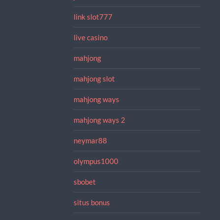
link slot777
live casino
mahjong
mahjong slot
mahjong ways
mahjong ways 2
neymar88
olympus1000
sbobet
situs bonus