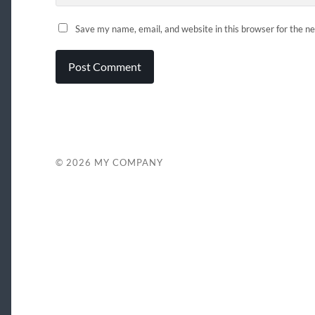
Save my name, email, and website in this browser for the n
© 2026
MY COMPANY