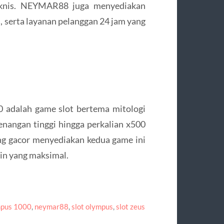
eknis. NEYMAR88 juga menyediakan
, serta layanan pelanggan 24 jam yang
 adalah game slot bertema mitologi
nangan tinggi hingga perkalian x500
ng gacor menyediakan kedua game ini
in yang maksimal.
mpus 1000
,
neymar88
,
slot olympus
,
slot zeus