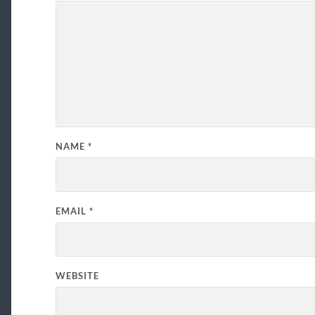
NAME
*
EMAIL
*
WEBSITE