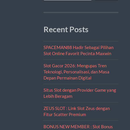
Recent Posts
SPACEMAN88 Hadir Sebagai Pilihan
Slot Online Favorit Pecinta Maxwin
Slot Gacor 2026: Mengupas Tren
Teknologi, Personalisasi, dan Masa
Depan Permainan Digital
Situs Slot dengan Provider Game yang
Lebih Beragam
ZEUS SLOT : Link Slot Zeus dengan
Fitur Scatter Premium
BONUS NEW MEMBER : Slot Bonus