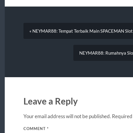
« NEYMAR88: Tempat Terbaik Main SPACEMAN Slot 
NEYMAR88: Rumahnya Slot G
Leave a Reply
Your email address will not be published.
Required 
COMMENT
*