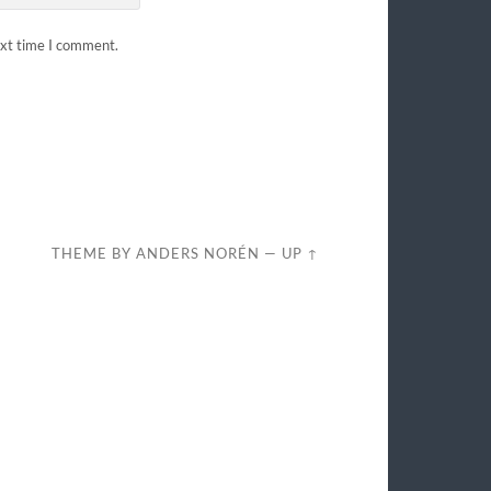
ext time I comment.
THEME BY
ANDERS NORÉN
—
UP ↑