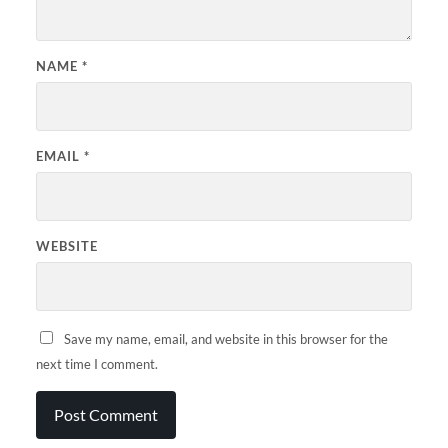
NAME
*
EMAIL
*
WEBSITE
Save my name, email, and website in this browser for the
next time I comment.