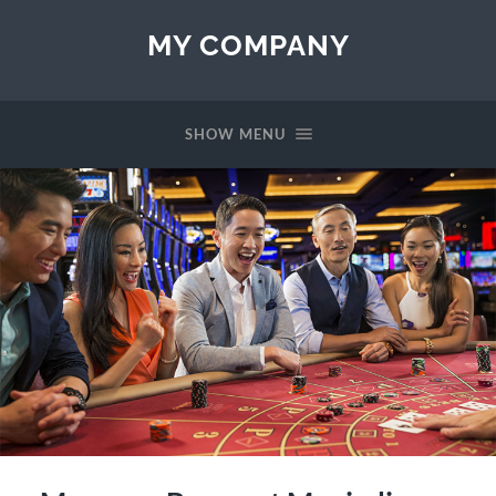
MY COMPANY
SHOW MENU