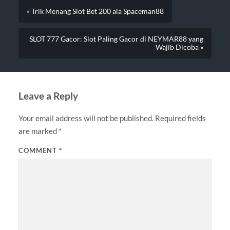
« Trik Menang Slot Bet 200 ala Spaceman88
SLOT 777 Gacor: Slot Paling Gacor di NEYMAR88 yang
Wajib Dicoba »
Leave a Reply
Your email address will not be published.
Required fields
are marked
*
COMMENT
*