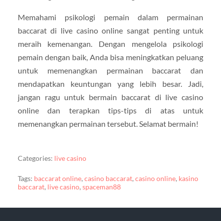
Memahami psikologi pemain dalam permainan
baccarat di live casino online sangat penting untuk
meraih kemenangan. Dengan mengelola psikologi
pemain dengan baik, Anda bisa meningkatkan peluang
untuk memenangkan permainan baccarat dan
mendapatkan keuntungan yang lebih besar. Jadi,
jangan ragu untuk bermain baccarat di live casino
online dan terapkan tips-tips di atas untuk
memenangkan permainan tersebut. Selamat bermain!
Categories:
live casino
Tags:
baccarat online
,
casino baccarat
,
casino online
,
kasino
baccarat
,
live casino
,
spaceman88