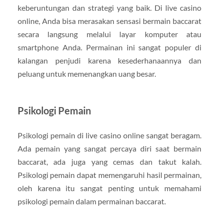
keberuntungan dan strategi yang baik. Di live casino
online, Anda bisa merasakan sensasi bermain baccarat
secara langsung melalui layar komputer atau
smartphone Anda. Permainan ini sangat populer di
kalangan penjudi karena kesederhanaannya dan
peluang untuk memenangkan uang besar.
Psikologi Pemain
Psikologi pemain di live casino online sangat beragam.
Ada pemain yang sangat percaya diri saat bermain
baccarat, ada juga yang cemas dan takut kalah.
Psikologi pemain dapat memengaruhi hasil permainan,
oleh karena itu sangat penting untuk memahami
psikologi pemain dalam permainan baccarat.