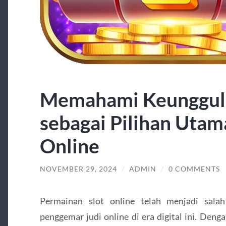
Memahami Keunggul
sebagai Pilihan Utam
Online
NOVEMBER 29, 2024
/
ADMIN
/
0 COMMENTS
Permainan slot online telah menjadi salah
penggemar judi online di era digital ini. Deng