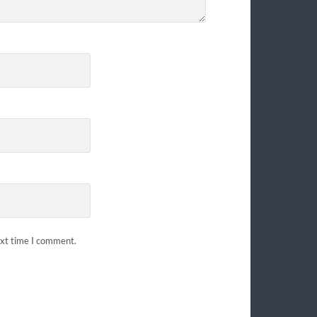
ext time I comment.