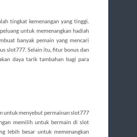
lah tingkat kemenangan yang tinggi.
, peluang untuk memenangkan hadiah
 membuat banyak pemain yang mencari
s slot777. Selain itu, fitur bonus dan
akan daya tarik tambahan bagi para
an untuk menyebut permainan slot777
ngan memilih untuk bermain di slot
ang lebih besar untuk memenangkan