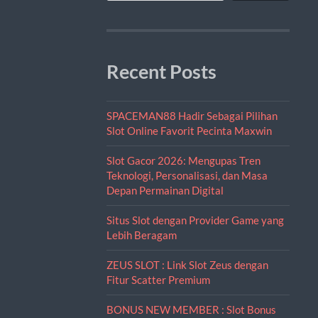
Recent Posts
SPACEMAN88 Hadir Sebagai Pilihan
Slot Online Favorit Pecinta Maxwin
Slot Gacor 2026: Mengupas Tren
Teknologi, Personalisasi, dan Masa
Depan Permainan Digital
Situs Slot dengan Provider Game yang
Lebih Beragam
ZEUS SLOT : Link Slot Zeus dengan
Fitur Scatter Premium
BONUS NEW MEMBER : Slot Bonus