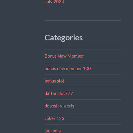
July 2024
Categories
Bonus New Member
bonus new member 100
bonus slot
daftar slot777
deposit via qris
Joker 123
judi bola