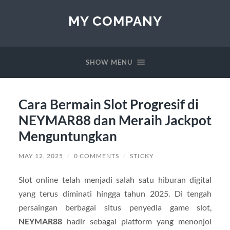
MY COMPANY
SHOW MENU
Cara Bermain Slot Progresif di
NEYMAR88 dan Meraih Jackpot
Menguntungkan
MAY 12, 2025
/
0 COMMENTS
/
STICKY
Slot online telah menjadi salah satu hiburan digital
yang terus diminati hingga tahun 2025. Di tengah
persaingan berbagai situs penyedia game slot,
NEYMAR88
hadir sebagai platform yang menonjol