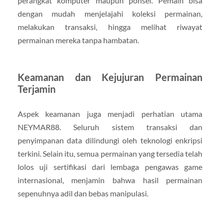
perangkat komputer maupun ponsel. Pemain bisa
dengan mudah menjelajahi koleksi permainan,
melakukan transaksi, hingga melihat riwayat
permainan mereka tanpa hambatan.
Keamanan dan Kejujuran Permainan
Terjamin
Aspek keamanan juga menjadi perhatian utama
NEYMAR88. Seluruh sistem transaksi dan
penyimpanan data dilindungi oleh teknologi enkripsi
terkini. Selain itu, semua permainan yang tersedia telah
lolos uji sertifikasi dari lembaga pengawas game
internasional, menjamin bahwa hasil permainan
sepenuhnya adil dan bebas manipulasi.