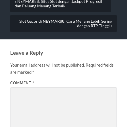
« NEYMAR88: Situs Slot dengan Jackpot Progresif
dan Peluang Menang Terbaik
Slot Gacor di NEYMAR88: Cara Menang Lebih Sering
dengan RTP Tinggi »
Leave a Reply
Your email address will not be published.
Required fields
are marked
*
COMMENT
*