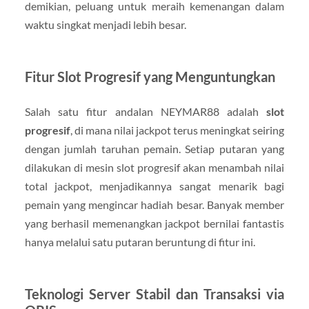
demikian, peluang untuk meraih kemenangan dalam
waktu singkat menjadi lebih besar.
Fitur Slot Progresif yang Menguntungkan
Salah satu fitur andalan NEYMAR88 adalah
slot
progresif
, di mana nilai jackpot terus meningkat seiring
dengan jumlah taruhan pemain. Setiap putaran yang
dilakukan di mesin slot progresif akan menambah nilai
total jackpot, menjadikannya sangat menarik bagi
pemain yang mengincar hadiah besar. Banyak member
yang berhasil memenangkan jackpot bernilai fantastis
hanya melalui satu putaran beruntung di fitur ini.
Teknologi Server Stabil dan Transaksi via