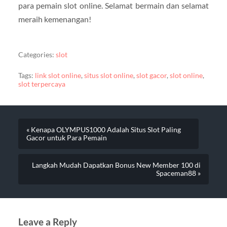
para pemain slot online. Selamat bermain dan selamat
meraih kemenangan!
Categories:
slot
Tags:
link slot online
,
situs slot online
,
slot gacor
,
slot online
,
slot terpercaya
« Kenapa OLYMPUS1000 Adalah Situs Slot Paling
Gacor untuk Para Pemain
Langkah Mudah Dapatkan Bonus New Member 100 di
Spaceman88 »
Leave a Reply