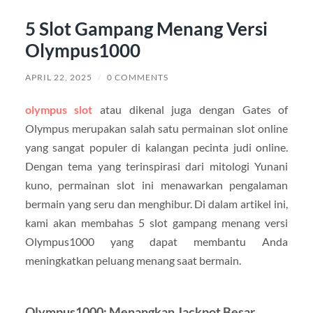
5 Slot Gampang Menang Versi
Olympus1000
APRIL 22, 2025
/
0 COMMENTS
olympus slot
atau dikenal juga dengan Gates of
Olympus merupakan salah satu permainan slot online
yang sangat populer di kalangan pecinta judi online.
Dengan tema yang terinspirasi dari mitologi Yunani
kuno, permainan slot ini menawarkan pengalaman
bermain yang seru dan menghibur. Di dalam artikel ini,
kami akan membahas 5 slot gampang menang versi
Olympus1000 yang dapat membantu Anda
meningkatkan peluang menang saat bermain.
Olympus1000: Menangkan Jackpot Besar