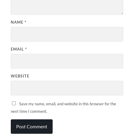
NAME
*
EMAIL
*
WEBSITE
Save my name, email, and website in this browser for the
next time I comment.