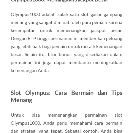
Olympus1000 adalah salah satu slot gacor gampang
menang yang sangat diminati oleh para pemain karena
kesempatan untuk memenangkan jackpot besar.
Dengan RTP tinggi, permainan ini memberikan peluang
yang lebih baik bagi pemain untuk meraih kemenangan
besar. Selain itu, fitur bonus yang disediakan dalam
permainan ini juga dapat membantu meningkatkan
kemenangan Anda.
Slot Olympus: Cara Bermain dan Tips
Menang
Untuk bisa memenangkan permainan slot
Olympus1000, Anda perlu memahami cara bermain
dan strategi yang tepat. Sebagai contoh, Anda bisa