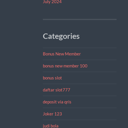
July 2024
Categories
Bonus New Member
bonus new member 100
bonus slot
daftar slot777
deposit via qris
Joker 123
judi bola