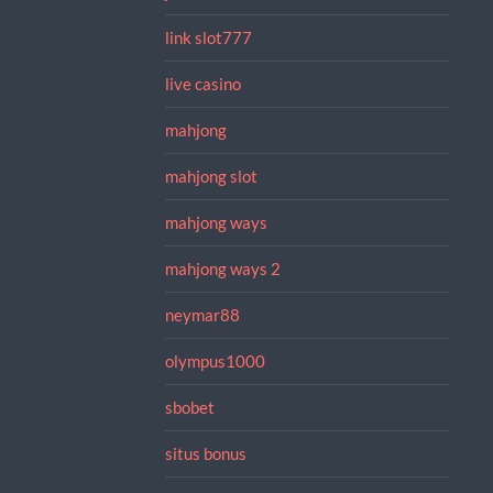
link slot777
live casino
mahjong
mahjong slot
mahjong ways
mahjong ways 2
neymar88
olympus1000
sbobet
situs bonus