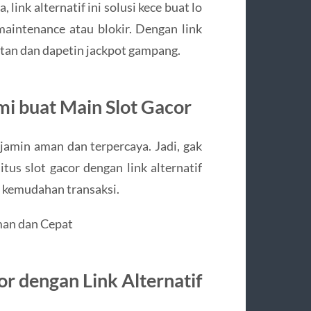
, link alternatif ini solusi kece buat lo
aintenance atau blokir. Dengan link
batan dan dapetin jackpot gampang.
mi buat Main Slot Gacor
dijamin aman dan terpercaya. Jadi, gak
tus slot gacor dengan link alternatif
 kemudahan transaksi.
Aman dan Cepat
r dengan Link Alternatif