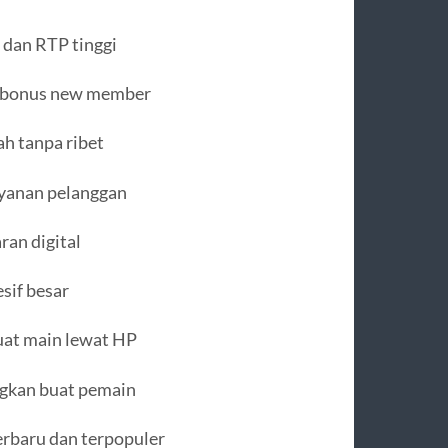
p dan RTP tinggi
mo bonus new member
ah tanpa ribet
layanan pelanggan
ran digital
esif besar
buat main lewat HP
ngkan buat pemain
terbaru dan terpopuler