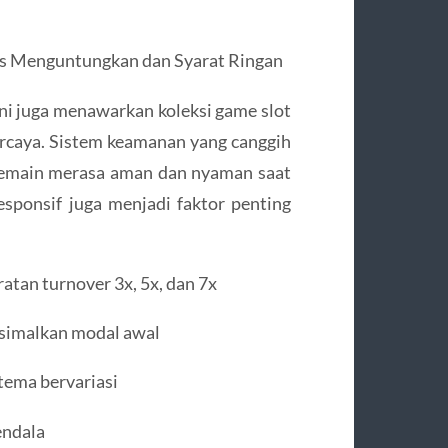
nus Menguntungkan dan Syarat Ringan
 ini juga menawarkan koleksi game slot
ercaya. Sistem keamanan yang canggih
emain merasa aman dan nyaman saat
sponsif juga menjadi faktor penting
an turnover 3x, 5x, dan 7x
imalkan modal awal
tema bervariasi
endala