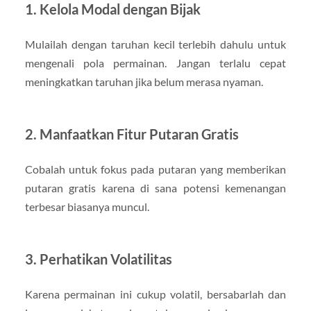
1. Kelola Modal dengan Bijak
Mulailah dengan taruhan kecil terlebih dahulu untuk
mengenali pola permainan. Jangan terlalu cepat
meningkatkan taruhan jika belum merasa nyaman.
2. Manfaatkan Fitur Putaran Gratis
Cobalah untuk fokus pada putaran yang memberikan
putaran gratis karena di sana potensi kemenangan
terbesar biasanya muncul.
3. Perhatikan Volatilitas
Karena permainan ini cukup volatil, bersabarlah dan