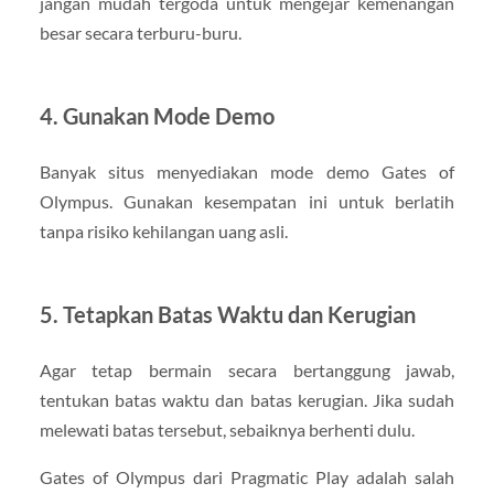
jangan mudah tergoda untuk mengejar kemenangan
besar secara terburu-buru.
4. Gunakan Mode Demo
Banyak situs menyediakan mode demo Gates of
Olympus. Gunakan kesempatan ini untuk berlatih
tanpa risiko kehilangan uang asli.
5. Tetapkan Batas Waktu dan Kerugian
Agar tetap bermain secara bertanggung jawab,
tentukan batas waktu dan batas kerugian. Jika sudah
melewati batas tersebut, sebaiknya berhenti dulu.
Gates of Olympus dari Pragmatic Play adalah salah