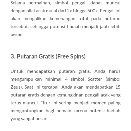
Selama permainan, simbol pengali dapat muncul
dengan nilai acak mulai dari 2x hingga 500x. Pengali ini
akan mengalikan kemenangan total pada putaran
tersebut, sehingga potensi hadiah menjadi jauh lebih
besar.
3. Putaran Gratis (Free Spins)
Untuk mendapatkan putaran gratis, Anda harus
mengumpulkan minimal 4 simbol Scatter (simbol
Zeus). Saat ini tercapai, Anda akan mendapatkan 15
putaran gratis dengan kemungkinan pengali acak yang
terus muncul. Fitur ini sering menjadi momen paling
menguntungkan bagi pemain karena potensi hadiah
yang sangat besar.