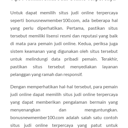
Untuk dapat memilih situs judi online terpercaya
seperti bonusnewmember100.com, ada beberapa hal
yang perlu diperhatikan. Pertama, pastikan situs
tersebut memiliki lisensi resmi dan reputasi yang baik
di mata para pemain judi online. Kedua, periksa juga
sistem keamanan yang digunakan oleh situs tersebut
untuk melindungi data pribadi pemain. Terakhir,
pastikan situs tersebut menyediakan layanan
pelanggan yang ramah dan responsif.
Dengan memperhatikan hal-hal tersebut, para pemain
judi online dapat memilih situs judi online terpercaya
yang dapat memberikan pengalaman bermain yang
menyenangkan dan menguntungkan.
bonusnewmember100.com adalah salah satu contoh
situs judi online terpercaya yang patut untuk