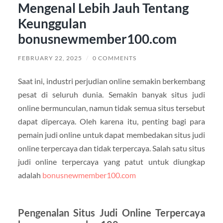
Mengenal Lebih Jauh Tentang
Keunggulan
bonusnewmember100.com
FEBRUARY 22, 2025
/
0 COMMENTS
Saat ini, industri perjudian online semakin berkembang
pesat di seluruh dunia. Semakin banyak situs judi
online bermunculan, namun tidak semua situs tersebut
dapat dipercaya. Oleh karena itu, penting bagi para
pemain judi online untuk dapat membedakan situs judi
online terpercaya dan tidak terpercaya. Salah satu situs
judi online terpercaya yang patut untuk diungkap
adalah
bonusnewmember100.com
Pengenalan Situs Judi Online Terpercaya