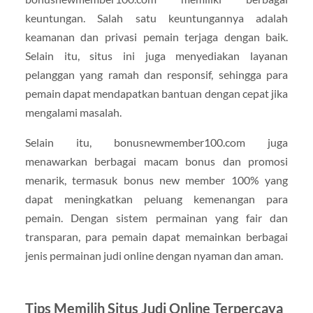
keuntungan. Salah satu keuntungannya adalah
keamanan dan privasi pemain terjaga dengan baik.
Selain itu, situs ini juga menyediakan layanan
pelanggan yang ramah dan responsif, sehingga para
pemain dapat mendapatkan bantuan dengan cepat jika
mengalami masalah.
Selain itu, bonusnewmember100.com juga
menawarkan berbagai macam bonus dan promosi
menarik, termasuk bonus new member 100% yang
dapat meningkatkan peluang kemenangan para
pemain. Dengan sistem permainan yang fair dan
transparan, para pemain dapat memainkan berbagai
jenis permainan judi online dengan nyaman dan aman.
Tips Memilih Situs Judi Online Terpercaya