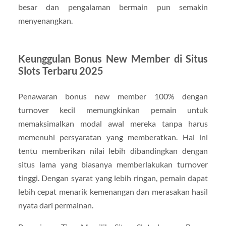
besar dan pengalaman bermain pun semakin
menyenangkan.
Keunggulan Bonus New Member di Situs
Slots Terbaru 2025
Penawaran bonus new member 100% dengan
turnover kecil memungkinkan pemain untuk
memaksimalkan modal awal mereka tanpa harus
memenuhi persyaratan yang memberatkan. Hal ini
tentu memberikan nilai lebih dibandingkan dengan
situs lama yang biasanya memberlakukan turnover
tinggi. Dengan syarat yang lebih ringan, pemain dapat
lebih cepat menarik kemenangan dan merasakan hasil
nyata dari permainan.