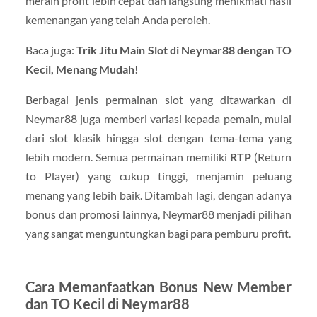
meraih profit lebih cepat dan langsung menikmati hasil
kemenangan yang telah Anda peroleh.
Baca juga:
Trik Jitu Main Slot di Neymar88 dengan TO
Kecil, Menang Mudah!
Berbagai jenis permainan slot yang ditawarkan di
Neymar88 juga memberi variasi kepada pemain, mulai
dari slot klasik hingga slot dengan tema-tema yang
lebih modern. Semua permainan memiliki
RTP
(Return
to Player) yang cukup tinggi, menjamin peluang
menang yang lebih baik. Ditambah lagi, dengan adanya
bonus dan promosi lainnya, Neymar88 menjadi pilihan
yang sangat menguntungkan bagi para pemburu profit.
Cara Memanfaatkan Bonus New Member
dan TO Kecil di Neymar88