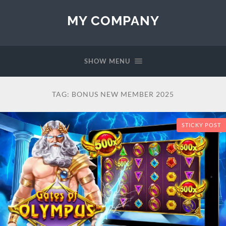
MY COMPANY
SHOW MENU
TAG:
BONUS NEW MEMBER 2025
STICKY POST