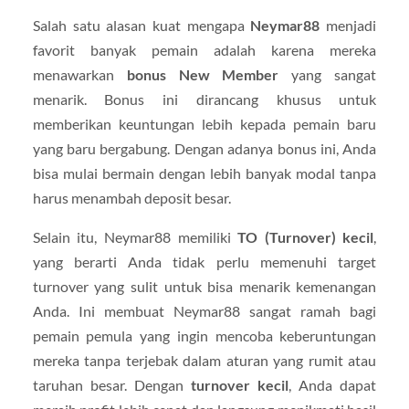
Salah satu alasan kuat mengapa
Neymar88
menjadi
favorit banyak pemain adalah karena mereka
menawarkan
bonus New Member
yang sangat
menarik. Bonus ini dirancang khusus untuk
memberikan keuntungan lebih kepada pemain baru
yang baru bergabung. Dengan adanya bonus ini, Anda
bisa mulai bermain dengan lebih banyak modal tanpa
harus menambah deposit besar.
Selain itu, Neymar88 memiliki
TO (Turnover) kecil
,
yang berarti Anda tidak perlu memenuhi target
turnover yang sulit untuk bisa menarik kemenangan
Anda. Ini membuat Neymar88 sangat ramah bagi
pemain pemula yang ingin mencoba keberuntungan
mereka tanpa terjebak dalam aturan yang rumit atau
taruhan besar. Dengan
turnover kecil
, Anda dapat