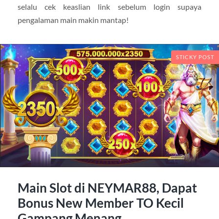
selalu cek keaslian link sebelum login supaya
pengalaman main makin mantap!
STICKY POST
Main Slot di NEYMAR88, Dapat
Bonus New Member TO Kecil
Gampang Menang